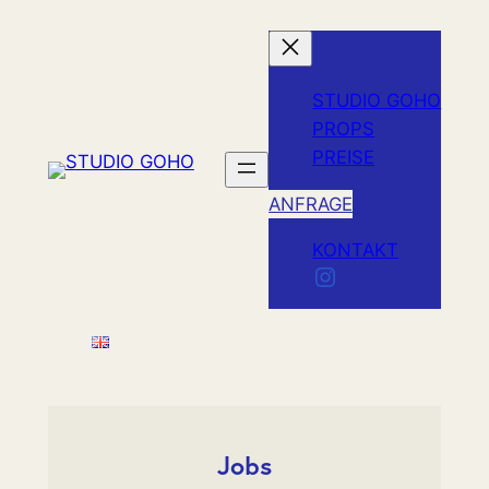
Zum
Inhalt
springen
STUDIO GOHO
PROPS
PREISE
ANFRAGE
KONTAKT
Instagram
Jobs